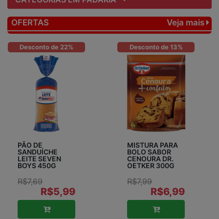
OFERTAS
Veja mais
Desconto de 22%
Desconto de 13%
PÃO DE
MISTURA PARA
SANDUÍCHE
BOLO SABOR
LEITE SEVEN
CENOURA DR.
BOYS 450G
OETKER 300G
R$7,69
R$7,99
R$5,99
R$6,99