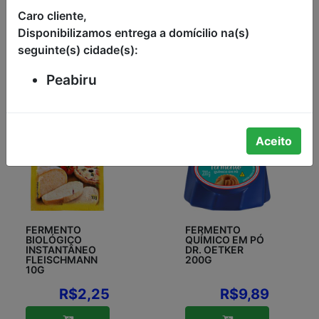
Caro cliente,
Disponibilizamos entrega a domícilio na(s)
seguinte(s) cidade(s):
Peabiru
Aceito
FERMENTO
FERMENTO
BIOLÓGICO
QUÍMICO EM PÓ
INSTANTÂNEO
DR. OETKER
FLEISCHMANN
200G
10G
R$2,25
R$9,89