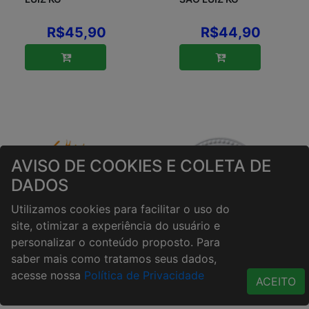
R$45,90
R$44,90
AVISO DE COOKIES E COLETA DE
DADOS
Utilizamos cookies para facilitar o uso do
site, otimizar a experiência do usuário e
personalizar o conteúdo proposto. Para
LANCHE
LASANHA CARNE
saber mais como tratamos seus dados,
NATURAL SÃO
SÃO LUIZ KG
acesse nossa
Política de Privacidade
LUIZ KG
ACEITO