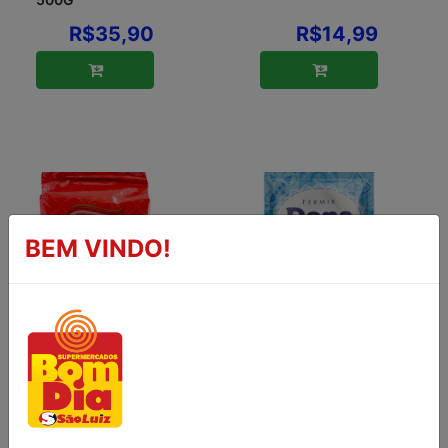
R$35,90
R$14,99
BEM VINDO!
FEMENTO
FERMENTO
BIOLÓGICO
BIOLÓGICO EM
SECO
PÓ FERMIX
INSTANTÂNEO
DONA BENTA
ATALAIA 125G
10G
R$9,99
R$1,29