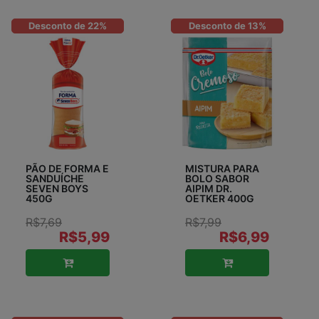
Desconto de 22%
Desconto de 13%
PÃO DE FORMA E
MISTURA PARA
SANDUÍCHE
BOLO SABOR
SEVEN BOYS
AIPIM DR.
450G
OETKER 400G
R$7,69
R$7,99
R$5,99
R$6,99