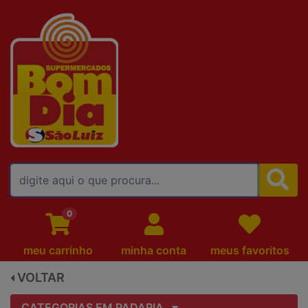
FALE CONOSCO
0
meu carrinho
minha conta
meus favoritos
VOLTAR
CATEGORIAS EM PADARIA