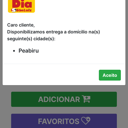
ICE TEA DE LIMÃO
MONSTER 473ML
Caro cliente,
ENERGÉTICO DRAGON ICE TEA
Disponibilizamos entrega a domícilio na(s)
SABOR LIMÃO ENERGY MONSTER
seguinte(s) cidade(s):
LATA 473ML
Peabiru
R$8,99
-
+
Aceito
ADICIONAR
FAVORITOS