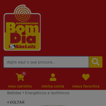
FALE CONOSCO
0
meu carrinho
minha conta
meus favoritos
Bebidas
Energéticos e Isotônicos
VOLTAR