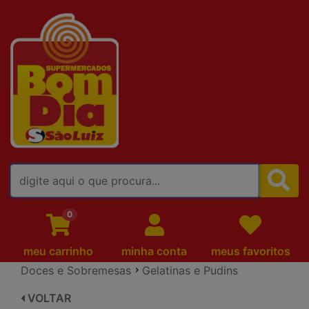
FALE CONOSCO
0
meu carrinho
minha conta
meus favoritos
Doces e Sobremesas
Gelatinas e Pudins
VOLTAR