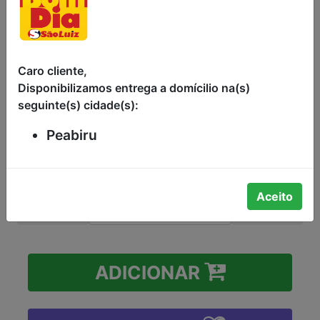
PÊSSEGO ATALAIA 30G
PÓ PARA PREPARO DE GELATINA
SABOR ARTIFICIAL DE PÊSSEGO
Caro cliente,
COLORIDO E AROMATIZADO
Disponibilizamos entrega a domícilio na(s)
ARTIFICIALMENTE COM FONTE DE
seguinte(s) cidade(s):
VITAMNINAS "A" "C" "E" ATALAIA
CAIXA 30G
Peabiru
R$1,49
Aceito
-
+
ADICIONAR