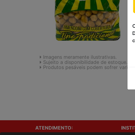
C
D
c
Imagens meramente ilustrativas.
Sujeito a disponibilidade de estoque.
Produtos pesáveis podem sofrer variaç
ATENDIMENTO:
INST
Onde e
(44)3531-2508