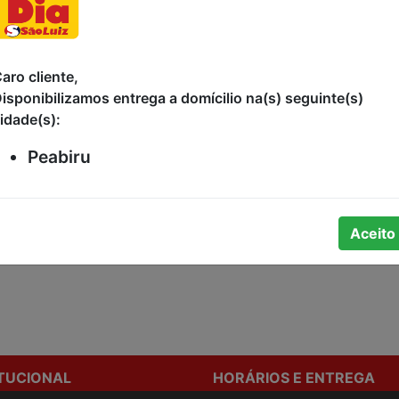
-
aro cliente,
isponibilizamos entrega a domícilio na(s) seguinte(s)
idade(s):
Peabiru
ão de preço.
Aceito
ITUCIONAL
HORÁRIOS E ENTREGA
stamos
Formas de Pagamento