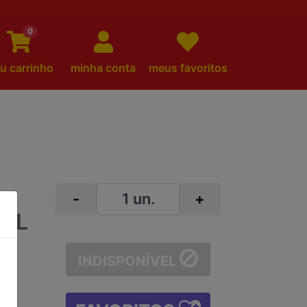
0
u carrinho
minha conta
meus favoritos
-
+
NAL
INDISPONÍVEL
G